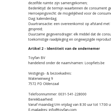
dezelfde ruimte zijn samengekomen;
Bedenktijd: de termijn waarbinnen de consument ge
Herroepingsrecht: de mogelijkheid voor de consume
Dag: kalenderdag;
Duurtransactie: een overeenkomst op afstand met be
gespreid;
Duurzame gegevensdrager: elk middel dat de consume
toekomstige raadpleging en ongewijzigde reproduct
Artikel 2 - Identiteit van de ondernemer
Toyfan BV
handelend onder de naam/namen: Loopfiets.be
Vestigings- & bezoekadres:
Waterwinweg 9
7572 PD Oldenzaal
Telefoonnummer: 0031-541-228000
Bereikbaarheid:
Vanaf maandag t/m vrijdag van 8:30 uur tot 17:00 u
E-mailadres: info@toyfan.com