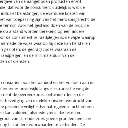
eergave van de aangeboden producten en/of
tie, dat voor de consument duidelijk is wat de
s inclusief belastingen; de eventuele kosten van
et van toepassing zijn van het herroepingsrecht; de
e termijn voor het gestand doen van de prijs; de
tie op afstand worden berekend op een andere
oor de consument te raadplegen is; de wijze waarop
alsmede de wijze waarop hij deze kan herstellen
en gesloten; de gedragscodes waaraan de
raadplegen; en de minimale duur van de
ten of diensten.
e consument van het aanbod en het voldoen aan de
ndernemer onverwijld langs elektronische weg de
nsument de overeenkomst ontbinden. Indien de
r beveiliging van de elektronische overdracht van
toe passende veiligheidsmaatregelen in acht nemen.
en kan voldoen, alsmede van al die feiten en
 grond van dit onderzoek goede gronden heeft om
ering bijzondere voorwaarden te verbinden. De