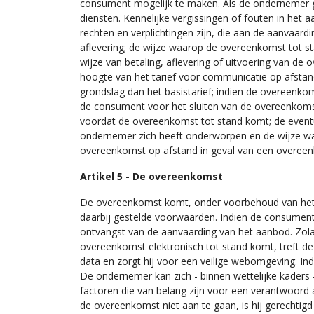
consument mogelijk te maken. Als de ondernemer 
diensten. Kennelijke vergissingen of fouten in het
rechten en verplichtingen zijn, die aan de aanvaardi
aflevering; de wijze waarop de overeenkomst tot st
wijze van betaling, aflevering of uitvoering van de
hoogte van het tarief voor communicatie op afsta
grondslag dan het basistarief; indien de overeenk
de consument voor het sluiten van de overeenkomst
voordat de overeenkomst tot stand komt; de event
ondernemer zich heeft onderworpen en de wijze wa
overeenkomst op afstand in geval van een overeenko
Artikel 5 - De overeenkomst
De overeenkomst komt, onder voorbehoud van het b
daarbij gestelde voorwaarden. Indien de consument
ontvangst van de aanvaarding van het aanbod. Zola
overeenkomst elektronisch tot stand komt, treft d
data en zorgt hij voor een veilige webomgeving. I
De ondernemer kan zich - binnen wettelijke kaders -
factoren die van belang zijn voor een verantwoor
de overeenkomst niet aan te gaan, is hij gerechtig