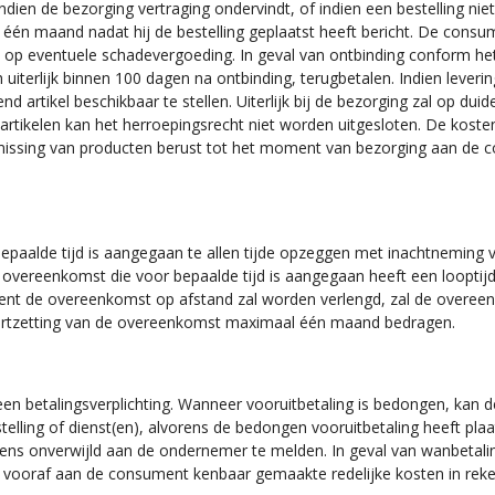
Indien de bezorging vertraging ondervindt, of indien een bestelling nie
 één maand nadat hij de bestelling geplaatst heeft bericht. De consu
op eventuele schadevergoeding. In geval van ontbinding conform het 
iterlijk binnen 100 dagen na ontbinding, terugbetalen. Indien levering
artikel beschikbaar te stellen. Uiterlijk bij de bezorging zal op duid
artikelen kan het herroepingsrecht niet worden uitgesloten. De koste
missing van producten berust tot het moment van bezorging aan de co
paalde tijd is aangegaan te allen tijde opzeggen met inachtneming
vereenkomst die voor bepaalde tijd is aangegaan heeft een looptijd 
ent de overeenkomst op afstand zal worden verlengd, zal de overe
oortzetting van de overeenkomst maximaal één maand bedragen.
n betalingsverplichting. Wanneer vooruitbetaling is bedongen, kan 
telling of dienst(en), alvorens de bedongen vooruitbetaling heeft p
evens onverwijld aan de ondernemer te melden. In geval van wanbeta
 vooraf aan de consument kenbaar gemaakte redelijke kosten in reke