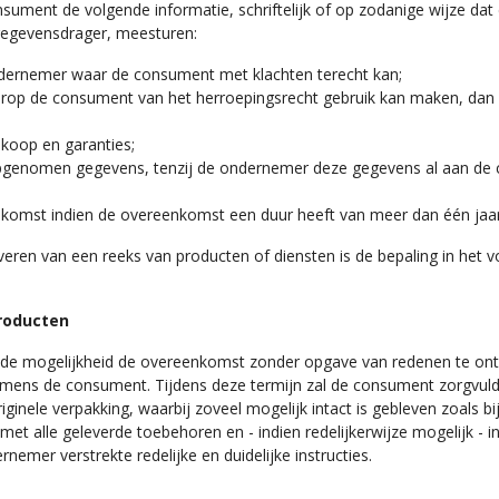
nsument de volgende informatie, schriftelijk of op zodanige wijze d
egevensdrager, meesturen:
ndernemer waar de consument met klachten terecht kan;
op de consument van het herroepingsrecht gebruik kan maken, dan we
nkoop en garanties;
 opgenomen gegevens, tenzij de ondernemer deze gegevens al aan de 
nkomst indien de overeenkomst een duur heeft van meer dan één jaar
veren van een reeks van producten of diensten is de bepaling in het v
producten
de mogelijkheid de overeenkomst zonder opgave van redenen te ont
amens de consument. Tijdens deze termijn zal de consument zorgvuld
inele verpakking, waarbij zoveel mogelijk intact is gebleven zoals bij 
met alle geleverde toebehoren en - indien redelijkerwijze mogelijk - i
mer verstrekte redelijke en duidelijke instructies.