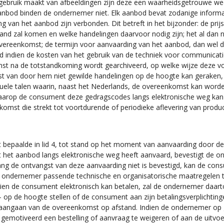
gebruik maakt van afbeeldingen zijn deze een waarheidsgetrouwe w
 aanbod binden de ondernemer niet. Elk aanbod bevat zodanige informa
ng van het aanbod zijn verbonden. Dit betreft in het bijzonder: de prij
and zal komen en welke handelingen daarvoor nodig zijn; het al dan ni
 overeenkomst; de termijn voor aanvaarding van het aanbod, dan wel d
nd indien de kosten van het gebruik van de techniek voor communica
omst na de totstandkoming wordt gearchiveerd, op welke wijze deze v
 van door hem niet gewilde handelingen op de hoogte kan geraken, 
uele talen waarin, naast het Nederlands, de overeenkomst kan word
arop de consument deze gedragscodes langs elektronische weg kan 
mst die strekt tot voortdurende of periodieke aflevering van produc
epaalde in lid 4, tot stand op het moment van aanvaarding door d
 het aanbod langs elektronische weg heeft aanvaard, bevestigt de o
ng de ontvangst van deze aanvaarding niet is bevestigd, kan de co
e ondernemer passende technische en organisatorische maatregelen te
ndien de consument elektronisch kan betalen, zal de ondernemer daar
 op de hoogte stellen of de consument aan zijn betalingsverplichting
d aangaan van de overeenkomst op afstand. Indien de ondernemer op
d gemotiveerd een bestelling of aanvraag te weigeren of aan de uitvo