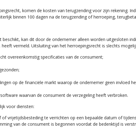
pingsrecht, komen de kosten van terugzending voor zijn rekening. In
terlijk binnen 100 dagen na de terugzending of herroeping, terugbeta
 beschikt, kan dit door de ondernemer alleen worden uitgesloten indi
 heeft vermeld. Uitsluiting van het herroepingsrecht is slechts mogeli
acht overeenkomstig specificaties van de consument;
ggezonden;
ingen op de financiële markt waarop de ondernemer geen invloed he
software waarvan de consument de verzegeling heeft verbroken.
ijk voor diensten:
jf of vrijetijdsbesteding te verrichten op een bepaalde datum of tijde
temming van de consument is begonnen voordat de bedenktijd is verst