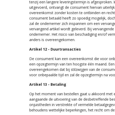
tenzij een langere leveringstermijn is afgesproken. 
uitgevoerd, ontvangt de consument hiervan uiterlijk
overeenkomst zonder kosten te ontbinden en recht 
consument betaald heeft zo spoedig mogelijk, doch u
zal de ondernemer zich inspannen om een vervangend 
vervangend artikel wordt geleverd. Bij vervangende 
ondernemer. Het risico van beschadiging en/of ver
anders is overeengekomen.
Artikel 12 - Duurtransacties
De consument kan een overeenkomst die voor onbe
een opzegtermijn van ten hoogste één maand. Een o
overeengekomen dat bij stilzwijgen van de consum
voor onbepaalde tijd en zal de opzegtermijn na v
Artikel 13 - Betaling
Op het moment van bestellen gaat u akkoord met ee
aangaande de uitvoering van de desbetreffende bes
onjuistheden in verstrekte of vermelde betaalgeg
behoudens wettelijke beperkingen, het recht om de