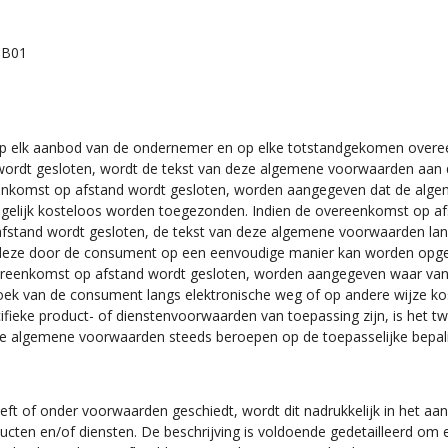
5B01
op elk aanbod van de ondernemer en op elke totstandgekomen over
rdt gesloten, wordt de tekst van deze algemene voorwaarden aan de
ereenkomst op afstand wordt gesloten, worden aangegeven dat de alge
elijk kosteloos worden toegezonden. Indien de overeenkomst op afst
 afstand wordt gesloten, de tekst van deze algemene voorwaarden la
t deze door de consument op een eenvoudige manier kan worden opg
de overeenkomst op afstand wordt gesloten, worden aangegeven waar v
ek van de consument langs elektronische weg of op andere wijze ko
ieke product- of dienstenvoorwaarden van toepassing zijn, is het t
ige algemene voorwaarden steeds beroepen op de toepasselijke bepali
ft of onder voorwaarden geschiedt, wordt dit nadrukkelijk in het aa
cten en/of diensten. De beschrijving is voldoende gedetailleerd om