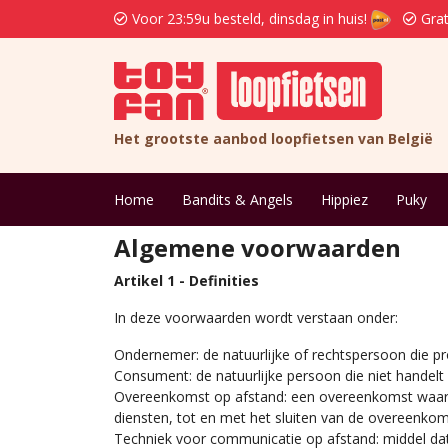
Voor 23:59u besteld, dinsdag in huis!
Grat
Het grootste aanbod loopfietsen van België
Home
Bandits & Angels
Hippiez
Puky
Algemene voorwaarden
Artikel 1 - Definities
In deze voorwaarden wordt verstaan onder:
Ondernemer: de natuurlijke of rechtspersoon die p
Consument: de natuurlijke persoon die niet handel
Overeenkomst op afstand: een overeenkomst waarb
diensten, tot en met het sluiten van de overeenko
Techniek voor communicatie op afstand: middel dat