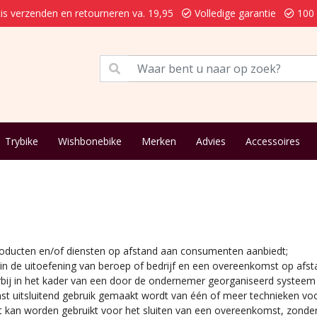
is verzenden en retourneren va. 19,95
Volledige garantie
100 
Trybike
Wishbonebike
Merken
Advies
Accessoires
roducten en/of diensten op afstand aan consumenten aanbiedt;
t in de uitoefening van beroep of bedrijf en een overeenkomst op af
ij in het kader van een door de ondernemer georganiseerd systeem 
mst uitsluitend gebruik gemaakt wordt van één of meer technieken vo
 kan worden gebruikt voor het sluiten van een overeenkomst, zonder