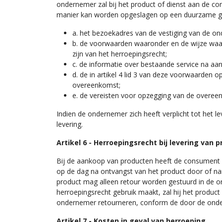
ondernemer zal bij het product of dienst aan de co
manier kan worden opgeslagen op een duurzame g
a. het bezoekadres van de vestiging van de o
b. de voorwaarden waaronder en de wijze waar
zijn van het herroepingsrecht;
c. de informatie over bestaande service na aa
d. de in artikel 4 lid 3 van deze voorwaarden
overeenkomst;
e. de vereisten voor opzegging van de overee
Indien de ondernemer zich heeft verplicht tot het le
levering.
Artikel 6 - Herroepingsrecht bij levering van 
Bij de aankoop van producten heeft de consument 
op de dag na ontvangst van het product door of n
product mag alleen retour worden gestuurd in de orig
herroepingsrecht gebruik maakt, zal hij het product 
ondernemer retourneren, conform de door de onderne
Artikel 7 - Kosten in geval van herroeping