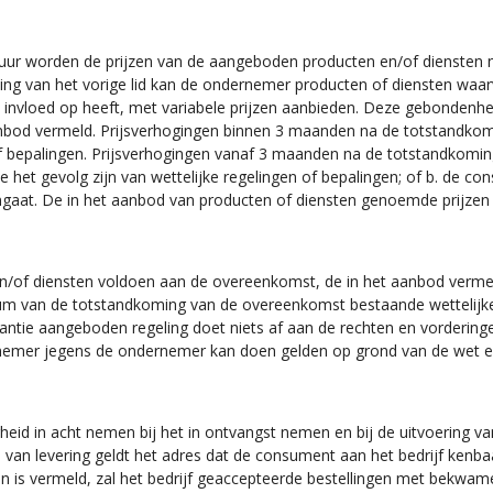
ur worden de prijzen van de aangeboden producten en/of diensten ni
jking van het vorige lid kan de ondernemer producten of diensten wa
 invloed op heeft, met variabele prijzen aanbieden. Deze gebondenhe
 aanbod vermeld. Prijsverhogingen binnen 3 maanden na de totstandko
en of bepalingen. Prijsverhogingen vanaf 3 maanden na de totstandkom
e het gevolg zijn van wettelijke regelingen of bepalingen; of b. de
gaat. De in het aanbod van producten of diensten genoemde prijzen z
/of diensten voldoen aan de overeenkomst, de in het aanbod vermelde
tum van de totstandkoming van de overeenkomst bestaande wettelijke
rantie aangeboden regeling doet niets af aan de rechten en vorderin
rnemer jegens de ondernemer kan doen gelden op grond van de wet 
eid in acht nemen bij het in ontvangst nemen en bij de uitvoering va
ts van levering geldt het adres dat de consument aan het bedrijf ken
n is vermeld, zal het bedrijf geaccepteerde bestellingen met bekwam