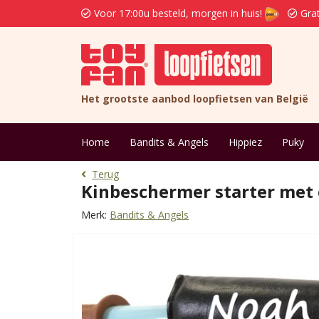
Voor 17:00u besteld, morgen in huis!
Grat
Het grootste aanbod loopfietsen van België
Home
Bandits & Angels
Hippiez
Puky
Terug
Kinbeschermer starter met
Merk:
Bandits & Angels