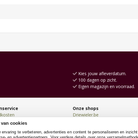
Kies jouw afleverdatum.
100 dagen op zicht.
Eigen magazijn en voorraad.
nservice
Onze shops
dkosten
Driewieler.be
en
Loopauto.be
 van cookies
en
Kindersteppen.be
rvaring te verbeteren, advertenties en content te personaliseren en inzicht
n
Loopwagen.be
se- en advertentiepartners. Voor verdere details over onze verzamelmethod