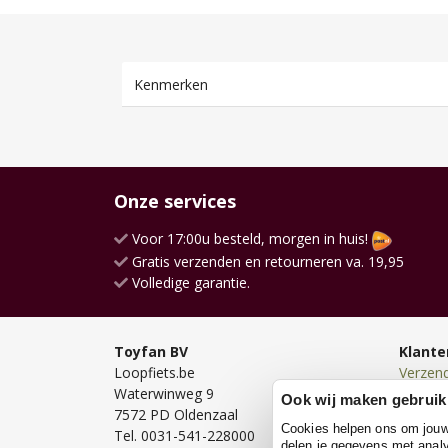
Kenmerken
Onze services
Voor 17:00u besteld, morgen in huis!
Gratis verzenden en retourneren va. 19,95
Volledige garantie.
Toyfan BV
Klante
Loopfiets.be
Verzen
Waterwinweg 9
Bezorg
Ook wij maken gebruik
7572 PD Oldenzaal
Bestell
Cookies helpen ons om jouw e
Tel. 0031-541-228000
Betale
delen je gegevens met analy