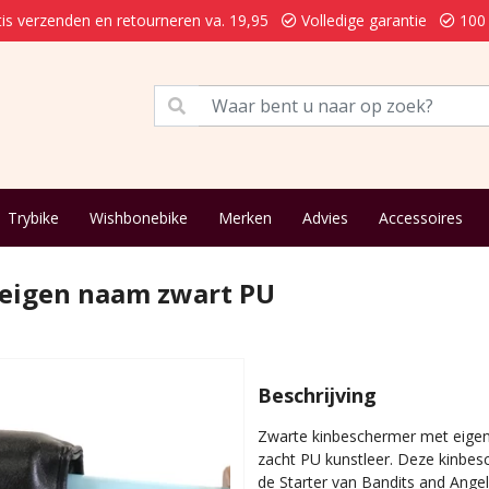
is verzenden en retourneren va. 19,95
Volledige garantie
100 
Trybike
Wishbonebike
Merken
Advies
Accessoires
 eigen naam zwart PU
Beschrijving
Zwarte kinbeschermer met eigen
zacht PU kunstleer. Deze kinbesc
de Starter van Bandits and Ange