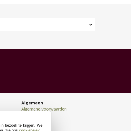
Algemeen
Algemene voorwaarden
Disclaimer
Privacy
 in bezoek te krijgen. We
Cookies
en, zie ons
cookiebeleid
.