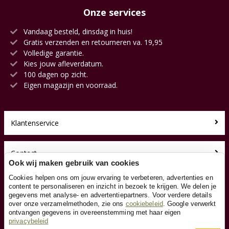
Onze services
Vandaag besteld, dinsdag in huis!
Gratis verzenden en retourneren va. 19,95
Volledige garantie.
Kies jouw afleverdatum.
100 dagen op zicht.
Eigen magazijn en voorraad.
Klantenservice
Contact
Ook wij maken gebruik van cookies
Cookies helpen ons om jouw ervaring te verbeteren, advertenties en
Over ons
content te personaliseren en inzicht in bezoek te krijgen. We delen je
gegevens met analyse- en advertentiepartners. Voor verdere details
over onze verzamelmethoden, zie ons
cookiebeleid
. Google verwerkt
Toyfan BV
ontvangen gegevens in overeenstemming met haar eigen
Loopfiets.be
privacybeleid
Waterwinweg 9