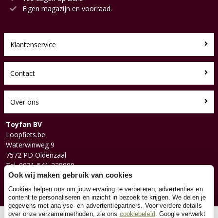
Eigen magazijn en voorraad.
Klantenservice
Contact
Over ons
Toyfan BV
Loopfiets.be
Waterwinweg 9
7572 PD Oldenzaal
Tel. 0031-541-228000
Facebook
Ook wij maken gebruik van cookies
Instagram
Cookies helpen ons om jouw ervaring te verbeteren, advertenties en
content te personaliseren en inzicht in bezoek te krijgen. We delen je
gegevens met analyse- en advertentiepartners. Voor verdere details
over onze verzamelmethoden, zie ons
cookiebeleid
. Google verwerkt