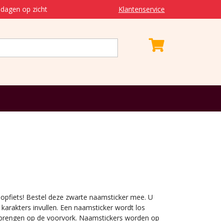
dagen op zicht
Klantenservice
oopfiets! Bestel deze zwarte naamsticker mee. U
arakters invullen. Een naamsticker wordt los
e brengen op de voorvork. Naamstickers worden op