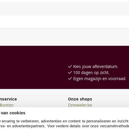
Kies jouw afleverdatum.
100 dagen op zicht.
Eigen magazijn en voorraad.
nservice
Onze shops
dkosten
Driewieler.be
en
Loopauto.be
 van cookies
en
Kindersteppen.be
rvaring te verbeteren, advertenties en content te personaliseren en inzicht
n
Loopwagen.be
se- en advertentiepartners. Voor verdere details over onze verzamelmethod