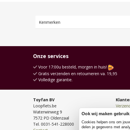
Kenmerken
Onze services
Voor 17:00u besteld, morgen in huis!
Gratis verzenden en retourneren va. 19,95
Volledige garantie.
Toyfan BV
Klante
Loopfiets.be
Verzen
Waterwinweg 9
Bezorg
Ook wij maken gebruik
7572 PD Oldenzaal
Bestell
Cookies helpen ons om jouw e
Tel. 0031-541-228000
Betale
delen je gegevens met analy