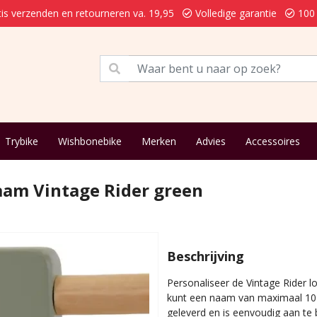
is verzenden en retourneren va. 19,95
Volledige garantie
100 
Trybike
Wishbonebike
Merken
Advies
Accessoires
aam Vintage Rider green
Beschrijving
Personaliseer de Vintage Rider l
kunt een naam van maximaal 10 k
geleverd en is eenvoudig aan t