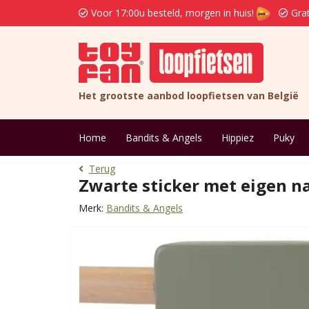
Voor 17:00u besteld, morgen in huis!
Grat
Het grootste aanbod loopfietsen van België
Home
Bandits & Angels
Hippiez
Puky
Terug
Zwarte sticker met eigen n
Merk:
Bandits & Angels