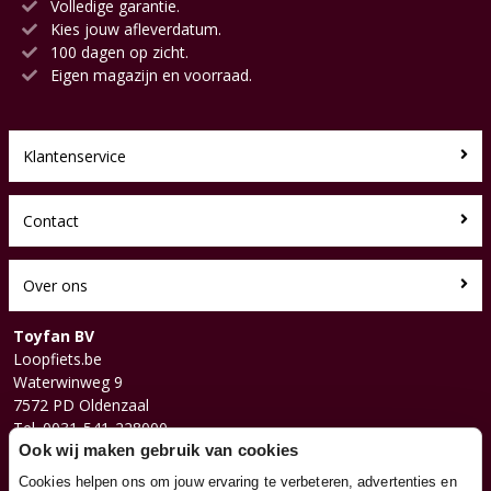
Volledige garantie.
Kies jouw afleverdatum.
100 dagen op zicht.
Eigen magazijn en voorraad.
Klantenservice
Contact
Over ons
Toyfan BV
Loopfiets.be
Waterwinweg 9
7572 PD Oldenzaal
Tel. 0031-541-228000
Facebook
Ook wij maken gebruik van cookies
Instagram
Cookies helpen ons om jouw ervaring te verbeteren, advertenties en