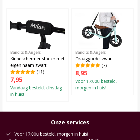
Bandits & Angels
Bandits & Angels
Kinbeschermer starter met
Draaggordel zwart
eigen naam zwart
(7)
(11)
8,95
7,95
Voor 17:00u besteld,
Vandaag besteld, dinsdag
morgen in huis!
in huis!
Onze services
Voor 17:00u besteld, morgen in huis!