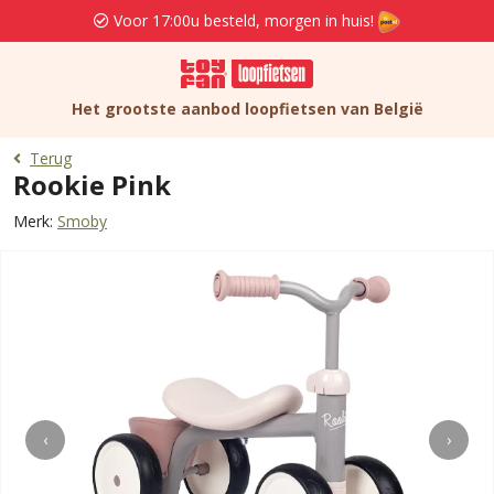
Voor 17:00u besteld, morgen in huis!
Het grootste aanbod loopfietsen van België
Terug
Rookie Pink
Merk:
Smoby
‹
›