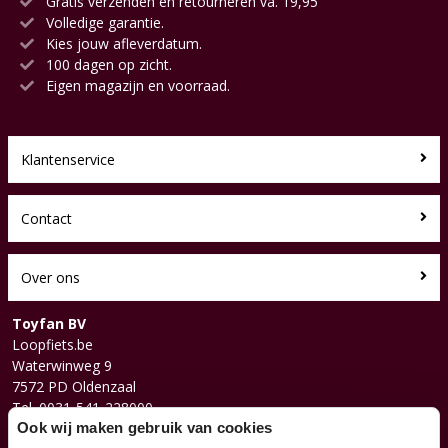
Gratis verzenden en retourneren va. 19,95
Volledige garantie.
Kies jouw afleverdatum.
100 dagen op zicht.
Eigen magazijn en voorraad.
Klantenservice
Contact
Over ons
Toyfan BV
Loopfiets.be
Waterwinweg 9
7572 PD Oldenzaal
Tel. 0031-541-228000
Facebook
Ook wij maken gebruik van cookies