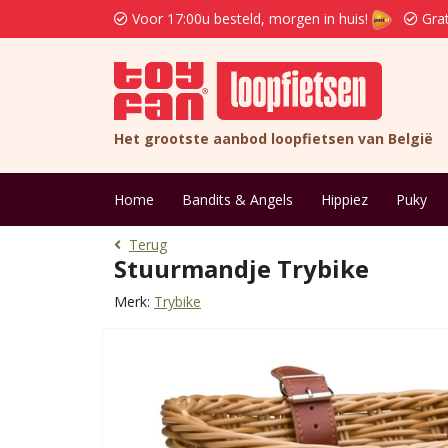
Voor 17:00u besteld, morgen in huis!
Grat
Het grootste aanbod loopfietsen van België
Home
Bandits & Angels
Hippiez
Puky
Terug
Stuurmandje Trybike
Merk:
Trybike