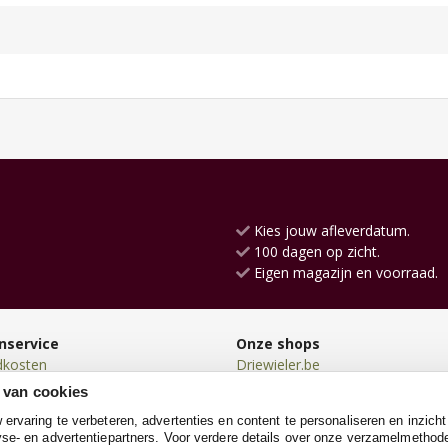
Kies jouw afleverdatum.
100 dagen op zicht.
Eigen magazijn en voorraad.
nservice
Onze shops
dkosten
Driewieler.be
en
Loopauto.be
 van cookies
en
Kindersteppen.be
rvaring te verbeteren, advertenties en content te personaliseren en inzicht
n
Loopwagen.be
se- en advertentiepartners. Voor verdere details over onze verzamelmethod