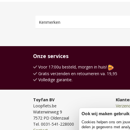
Kenmerken
Onze services
Voor 17:00u besteld, morgen in huis!
Gratis verzenden en retourneren va. 19,95
Volledige garantie.
Toyfan BV
Klante
Loopfiets.be
Verzen
Waterwinweg 9
Bezorg
Ook wij maken gebruik
7572 PD Oldenzaal
Bestell
Cookies helpen ons om jouw e
Tel. 0031-541-228000
Betale
delen je gegevens met analy