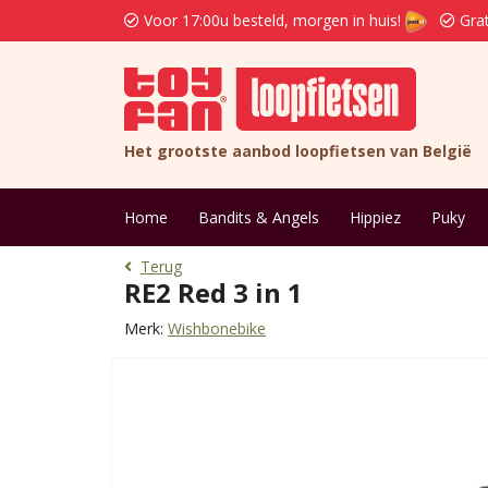
Voor 17:00u besteld, morgen in huis!
Grat
Het grootste aanbod loopfietsen van België
Home
Bandits & Angels
Hippiez
Puky
Terug
RE2 Red 3 in 1
Merk:
Wishbonebike