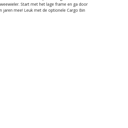
tweewieler. Start met het lage frame en ga door
an jaren mee! Leuk met de optionele Cargo Bin
deren vanaf 1 jaar.
Wis