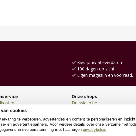
Kies jouw afleverdatum.
100 dagen op zicht.
Eigen magazijn en voorraad.
nservice
Onze shops
dkosten
Driewieler.be
en
Loopauto.be
 van cookies
en
Kindersteppen.be
rvaring te verbeteren, advertenties en content te personaliseren en inzicht
n
Loopwagen.be
se- en advertentiepartners. Voor verdere details over onze verzamelmethod
neren
Kinderkoffer.be
 gegevens in overeenstemming met haar eigen
privacybeleid
e
Poppenwagen.be