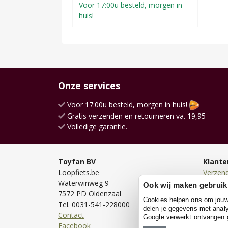
Voor 17:00u besteld, morgen in
huis!
Onze services
Voor 17:00u besteld, morgen in huis!
Gratis verzenden en retourneren va. 19,95
Volledige garantie.
Toyfan BV
Klante
Loopfiets.be
Verzen
Waterwinweg 9
Bezorg
Ook wij maken gebruik
7572 PD Oldenzaal
Bestell
Cookies helpen ons om jouw e
Tel. 0031-541-228000
Betale
delen je gegevens met analy
Contact
Retour
Google verwerkt ontvangen
Facebook
Garanti