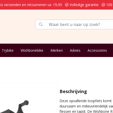
is verzenden en retourneren va. 19,95
Volledige garantie
100 
Trybike
Wishbonebike
Merken
Advies
Accessoires
Beschrijving
Deze opvallende loopfiets komt 
duurzaam en milieuvriendelijk va
flessen en tapijt. De Wishbone R