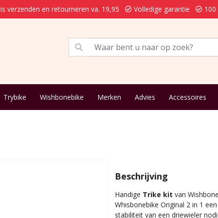
is verzenden en retourneren va. 19,95
Volledige garantie
100 
Trybike
Wishbonebike
Merken
Advies
Accessoires
Beschrijving
Handige
Trike kit
van Wishboneb
Whisbonebike Original 2 in 1 een
stabiliteit van een driewieler n