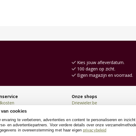
Kies jouw afleverdatum.
100 dagen op zicht.
Eigen magazijn en voorraad.
nservice
Onze shops
dkosten
Driewieler.be
en
Loopauto.be
 van cookies
en
Kindersteppen.be
rvaring te verbeteren, advertenties en content te personaliseren en inzicht
n
Loopwagen.be
se- en advertentiepartners. Voor verdere details over onze verzamelmethod
neren
Kinderkoffer.be
 gegevens in overeenstemming met haar eigen
privacybeleid
e
Poppenwagen.be