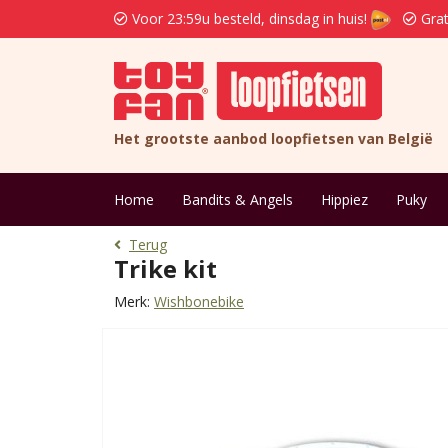
Voor 23:59u besteld, dinsdag in huis!
Grat
Het grootste aanbod loopfietsen van België
Home
Bandits & Angels
Hippiez
Puky
Terug
Trike kit
Merk:
Wishbonebike