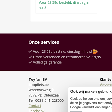
Voor 23:59u besteld, dinsdag in
huis!
Onze services
Voor 23:59u besteld, dinsdag in huis!
Gratis verzenden en retourneren va. 19,95
Volledige garantie.
Toyfan BV
Klante
Loopfiets.be
Verzen
Waterwinweg 9
Bezorg
Ook wij maken gebruik
7572 PD Oldenzaal
Bestell
Cookies helpen ons om jouw e
Tel. 0031-541-228000
Betale
delen je gegevens met analy
Contact
Retour
Google verwerkt ontvangen
Facebook
Garanti