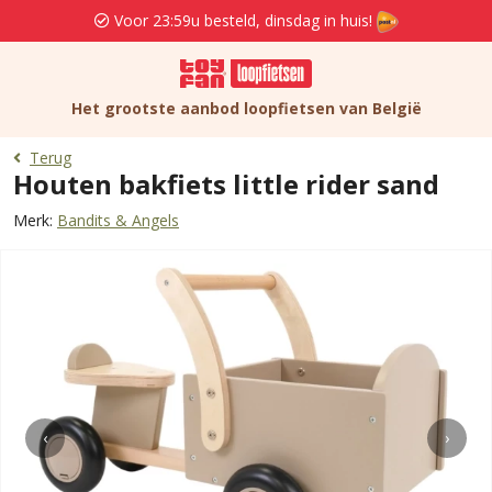
Voor 23:59u besteld, dinsdag in huis!
Het grootste aanbod loopfietsen van België
Terug
Houten bakfiets little rider sand
Merk:
Bandits & Angels
‹
›