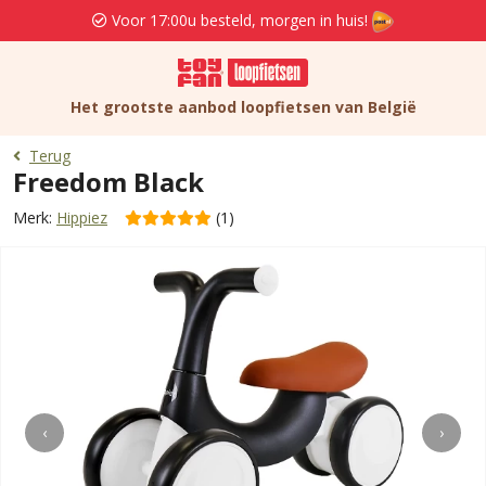
Voor 17:00u besteld, morgen in huis!
Het grootste aanbod loopfietsen van België
Terug
Freedom Black
Merk:
Hippiez
(1)
‹
›