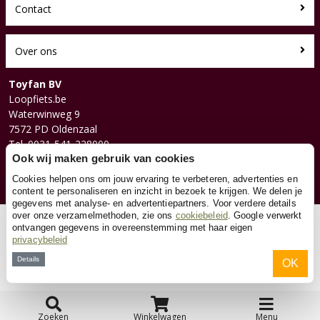
Contact
Over ons
Toyfan BV
Loopfiets.be
Waterwinweg 9
7572 PD Oldenzaal
Tel. 0031-541-228000
Facebook
Ook wij maken gebruik van cookies
Instagram
Cookies helpen ons om jouw ervaring te verbeteren, advertenties en
content te personaliseren en inzicht in bezoek te krijgen. We delen je
gegevens met analyse- en advertentiepartners. Voor verdere details
over onze verzamelmethoden, zie ons
cookiebeleid
. Google verwerkt
© 2026 Toyfan BV
ontvangen gegevens in overeenstemming met haar eigen
privacybeleid
Algemene voorwaarden
Disclaimer
Privacy
Cookies
Details
OK
Zoeken
Winkelwagen
Menu