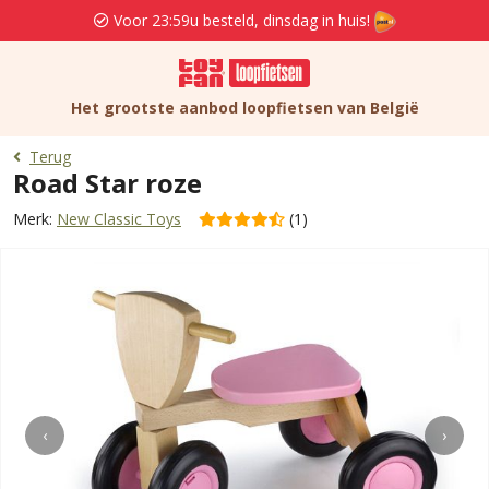
Voor 23:59u besteld, dinsdag in huis!
Het grootste aanbod loopfietsen van België
Terug
Road Star roze
Merk:
New Classic Toys
(1)
‹
›