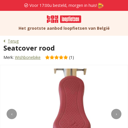
Voor 17:00u besteld, morgen in huis!
Het grootste aanbod loopfietsen van België
Terug
Seatcover rood
Merk:
Wishbonebike
(1)
‹
›