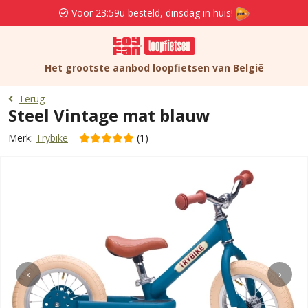
Voor 23:59u besteld, dinsdag in huis!
Het grootste aanbod loopfietsen van België
Terug
Steel Vintage mat blauw
Merk:
Trybike
(1)
‹
›