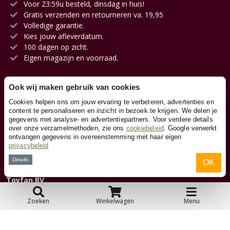
Voor 23:59u besteld, dinsdag in huis!
Gratis verzenden en retourneren va. 19,95
Volledige garantie.
Kies jouw afleverdatum.
100 dagen op zicht.
Eigen magazijn en voorraad.
Ook wij maken gebruik van cookies
Klantenservice
Cookies helpen ons om jouw ervaring te verbeteren, advertenties en
content te personaliseren en inzicht in bezoek te krijgen. We delen je
gegevens met analyse- en advertentiepartners. Voor verdere details
Contact
over onze verzamelmethoden, zie ons
cookiebeleid
. Google verwerkt
ontvangen gegevens in overeenstemming met haar eigen
privacybeleid
Over ons
Details
OK
Toyfan BV
Loopfiets.be
Waterwinweg 9
Zoeken
Winkelwagen
Menu
7572 PD Oldenzaal
Tel. 0031-541-228000